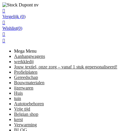

Vergelijk
(
0
)

Wishlist
(
0
)


Mega Menu
Aanhangwagens
werkkledij
Jouw textiel, onze zorg – vanaf 1 stuk gepersonaliseerd!
Profielplaten
Gereedschap
Bouwmaterialen
ijzerwaren
Huis
tuin
Autotoebehoren
Vrije tijd
Belgian shop
kerst
Verwarming
BLOG