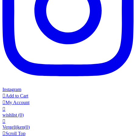
Instagram

Add to Cart

My Account

wishlist
(0)

Vergelijken(
0
)

Scroll Top