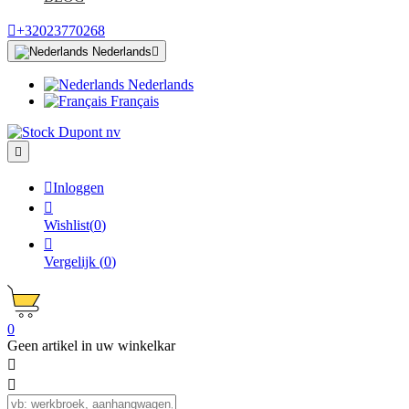

+32023770268
Nederlands

Nederlands
Français


Inloggen

Wishlist
(
0
)

Vergelijk
(
0
)
0
Geen artikel in uw winkelkar

