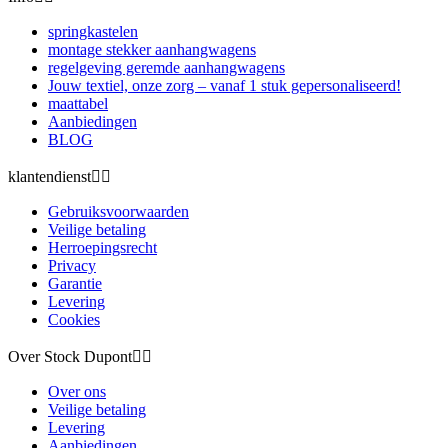
springkastelen
montage stekker aanhangwagens
regelgeving geremde aanhangwagens
Jouw textiel, onze zorg – vanaf 1 stuk gepersonaliseerd!
maattabel
Aanbiedingen
BLOG
klantendienst


Gebruiksvoorwaarden
Veilige betaling
Herroepingsrecht
Privacy
Garantie
Levering
Cookies
Over Stock Dupont


Over ons
Veilige betaling
Levering
Aanbiedingen