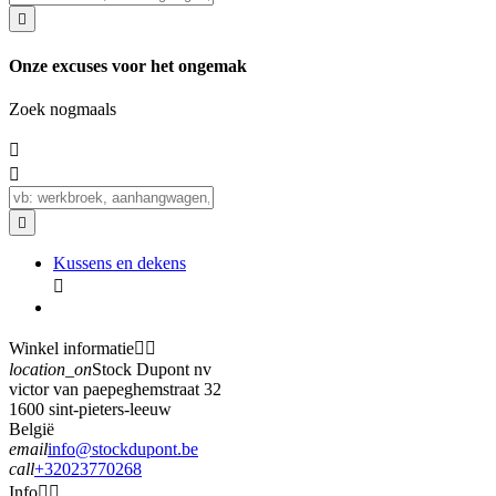

Onze excuses voor het ongemak
Zoek nogmaals



Kussens en dekens

Winkel informatie


location_on
Stock Dupont nv
victor van paepeghemstraat 32
1600 sint-pieters-leeuw
België
email
info@stockdupont.be
call
+32023770268
Info

