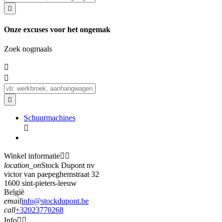

Onze excuses voor het ongemak
Zoek nogmaals



Schuurmachines

Winkel informatie


location_on
Stock Dupont nv
victor van paepeghemstraat 32
1600 sint-pieters-leeuw
België
email
info@stockdupont.be
call
+32023770268
Info

