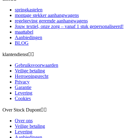
springkastelen
montage stekker aanhangwagens
regelgeving geremde aanhangwagens
Jouw textiel, onze zorg – vanaf 1 stuk gepersonaliseerd!
maattabel
Aanbiedingen
BLOG
klantendienst


Gebruiksvoorwaarden
Veilige betaling
Herroepingsrecht
Privacy
Garantie
Levering
Cookies
Over Stock Dupont


Over ons
Veilige betaling
Levering
Aanbiedingen