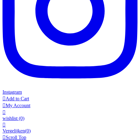
Instagram

Add to Cart

My Account

wishlist
(0)

Vergelijken(
0
)

Scroll Top