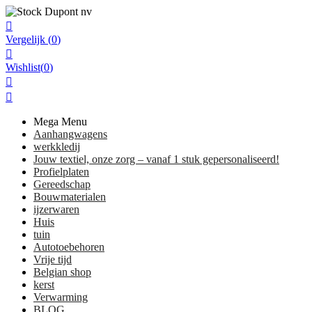

Vergelijk
(
0
)

Wishlist
(
0
)


Mega Menu
Aanhangwagens
werkkledij
Jouw textiel, onze zorg – vanaf 1 stuk gepersonaliseerd!
Profielplaten
Gereedschap
Bouwmaterialen
ijzerwaren
Huis
tuin
Autotoebehoren
Vrije tijd
Belgian shop
kerst
Verwarming
BLOG