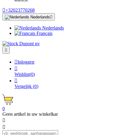

+32023770268
Nederlands

Nederlands
Français


Inloggen

Wishlist
(
0
)

Vergelijk
(
0
)
0
Geen artikel in uw winkelkar

